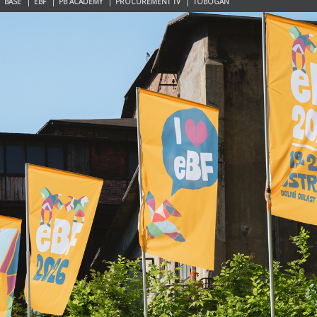
BASE
EBF
PB ACADEMY
PROCUREMENT TV
TOBOGAN